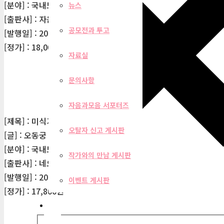
[분야] : 국내도서> 소설 > 한국 장편소설
뉴스
[출판사] : 자음과모음
공모전과 투고
[발행일] : 2026-05-11
[정가] : 18,000원
자료실
문의사항
자음과모음 서포터즈
[제목] : 미식가들
오탈자 신고 게시판
[글] : 오동궁
[분야] : 국내도서> 소설 > 한국 장편소설
작가와의 만남 게시판
[출판사] : 네오픽션
[발행일] : 2026-04-30
이벤트 게시판
[정가] : 17,800원
필터