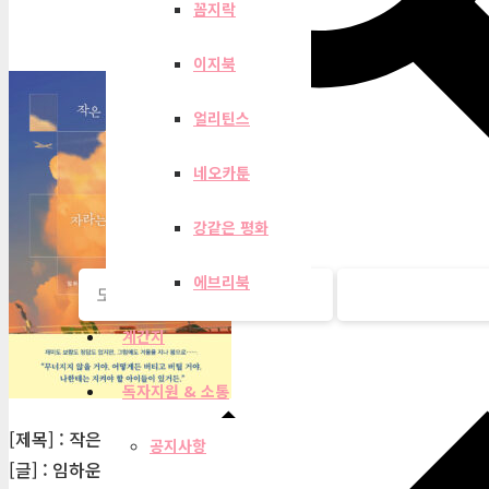
꼼지락
이지북
얼리틴스
네오카툰
강같은 평화
에브리북
계간지
독자지원 & 소통
[제목] : 작은 별이 자라는 밤
공지사항
[글] : 임하운