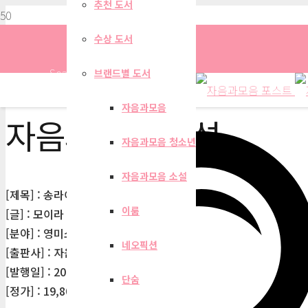
추천 도서
수상 도서
Search
브랜드별 도서
자음과모음
자음과모음 소설
자음과모음 청소년
자음과모음 소설
[제목] : 송라이트
이룸
[글] : 모이라 버피니
[분야] : 영미소설 > 판타지 과학 소설 SF
네오픽션
[출판사] : 자음과모음
[발행일] : 2026-05-18
단숨
[정가] : 19,800원