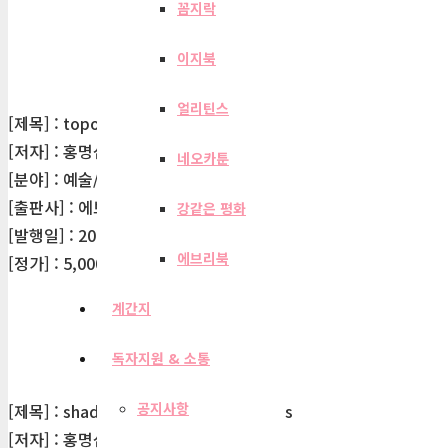
꼼지락
이지북
얼리틴스
[제목] : topological scape
[저자] : 홍명섭
네오카툰
[분야] : 예술/대중문화
[출판사] : 에브리북
강같은 평화
[발행일] : 2020-04-08
에브리북
[정가] : 5,000원
계간지
독자지원 & 소통
공지사항
[제목] : shadowless_artless_mindless
[저자] : 홍명섭