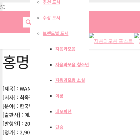
추천 도서
수상 도서
브랜드별 도서
자음과모음
홍명섭
자음과모음 청소년
자음과모음 소설
[제목] : WANTED
이룸
[저자] : 최옥정
[분야] : 한국단편소설
네오픽션
[출판사] : 에브리북
[발행일] : 2018-11-05
단숨
[정가] : 2,900원