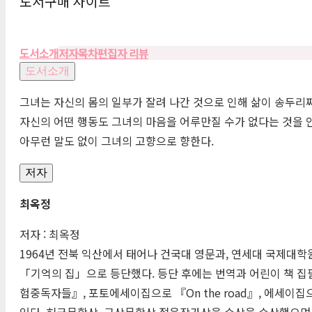
도서구매 사이트
도서소개
저자
목차
편집자 리뷰
도서소개
그녀는 자신의 몸의 일부가 잘려 나간 것으로 인해 삶이 송두리째
자신의 어떤 행동도 그녀의 마음을 어루만질 수가 없다는 것을 
아무런 말도 없이 그녀의 고향으로 향한다.
저자
최옥정
저자 : 최옥정
1964년 전북 익산에서 태어나 건국대 영문과, 연세대 국제대학
「기억의 집」으로 등단했다. 등단 후에는 번역과 어린이 책 집
험중독자들』, 포토에세이집으로 『
On
the
road
』, 에세이집
있다. 허균문학상, 구상문학상 젊은작가상을 수상을 수상했으며, 