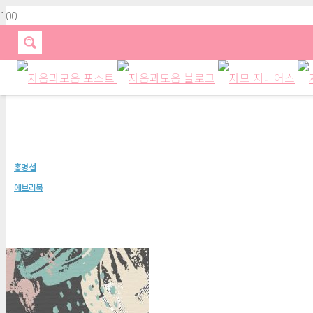
WANTED
홍명섭
에브리북