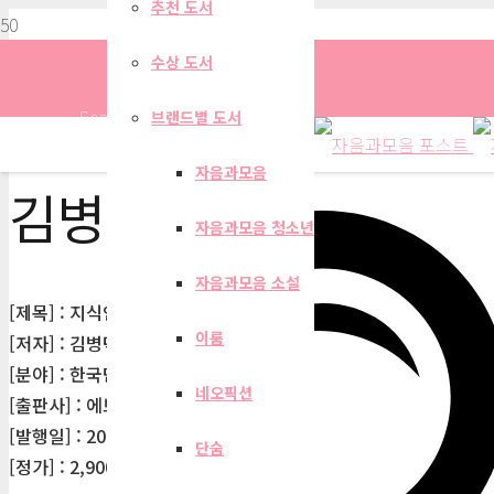
추천 도서
수상 도서
Search
브랜드별 도서
자음과모음
김병덕
자음과모음 청소년
자음과모음 소설
[제목] : 지식인의 언어생활
이룸
[저자] : 김병덕
[분야] : 한국단편소설
네오픽션
[출판사] : 에브리북
[발행일] : 2019-05-31
단숨
[정가] : 2,900원