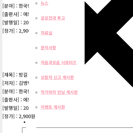
뉴스
[분야] : 한국단편소설
[출판사] : 에브리북
공모전과 투고
[발행일] : 2018-02-19
[정가] : 2,900원
자료실
문의사항
자음과모음 서포터즈
[제목] : 밤길 저 너머
오탈자 신고 게시판
[저자] : 김병덕
[분야] : 한국단편소설
작가와의 만남 게시판
[출판사] : 에브리북
이벤트 게시판
[발행일] : 2019-05-31
[정가] : 2,900원
필터