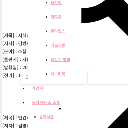
꼼지락
이지북
얼리틴스
[제목] : 지식인의 언어생활
[저자] : 김병덕
네오카툰
[분야] : 소설
[출판사] : 자음과모음
강같은 평화
[발행일] : 2012-06-18
에브리북
[정가] : 12,000원
계간지
독자지원 & 소통
공지사항
[제목] : 인간과 다른 인간
[저자] : 김병덕