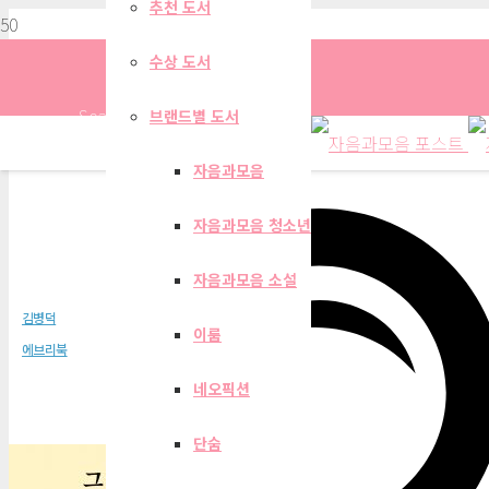
추천 도서
수상 도서
Search
브랜드별 도서
자음과모음
자음과모음 청소년
그 소리 쪽으로 한 발짝
자음과모음 소설
김병덕
이룸
에브리북
네오픽션
단숨