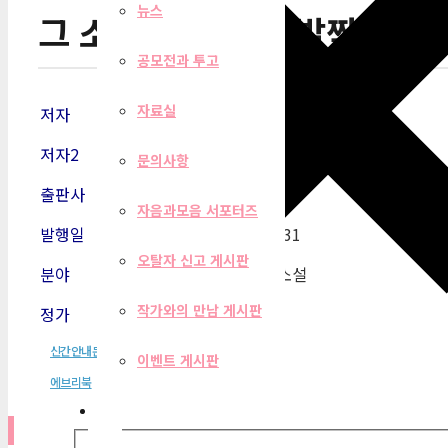
뉴스
그 소리 쪽으로 한 발짝 더
공모전과 투고
자료실
저자
김병덕
저자2
문의사항
출판사
에브리북
자음과모음 서포터즈
발행일
2019-05
-31
오탈자 신고 게시판
분야
한국단편소설
작가와의 만남 게시판
정가
2,900원
신간안내문
이벤트 게시판
에브리북
필터