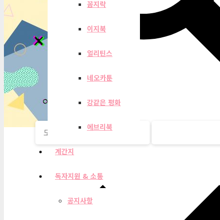
꼼지락
이지북
얼리틴스
네오카툰
강같은 평화
에브리북
계간지
독자지원 & 소통
공지사항