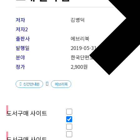
저자
김병덕
저자2
출판사
에브리북
발행일
2019-05
-31
분야
한국단편소설
정가
2,900원
신간안내문
에브리북
필터
Hidden label
도서구매 사이트
Hidden label
Hidden label
Hidden label
도서구매 사이트