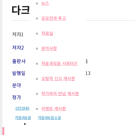
뉴스
다크 마스터 1
공모전과 투고
자료실
저자1
박성우
저자2
문의사항
출판사
자음과모음
자음과모음 서포터즈
발행일
2003-12-13
오탈자 신고 게시판
분야
소설
작가와의 만남 게시판
정가
8,000원
신간안내문
이벤트 게시판
자음과모음
자음과모음 소설