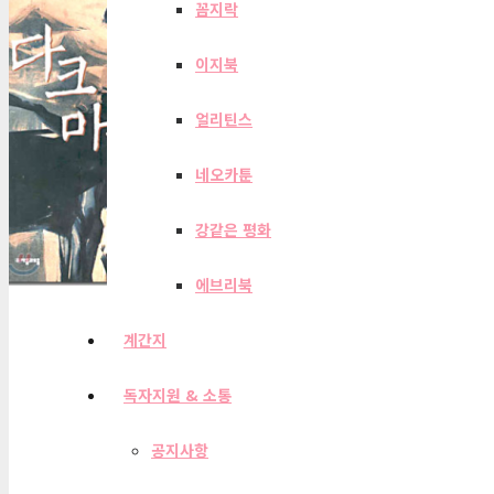
꼼지락
이지북
얼리틴스
네오카툰
강같은 평화
에브리북
계간지
독자지원 & 소통
공지사항