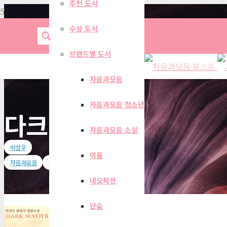
추천 도서
수상 도서
브랜드별 도서
자음과모음
자음과모음 청소년
다크 마스터 1
자음과모음 소설
박성우
이룸
자음과모음
자음과모음 소설
네오픽션
단숨