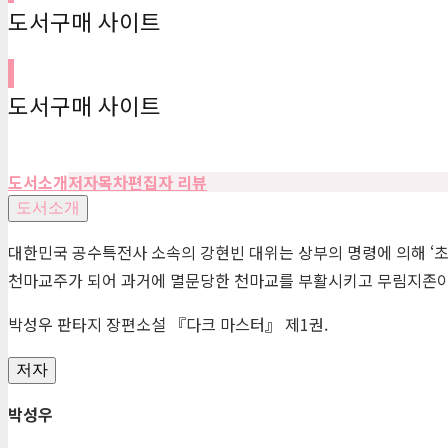
도서구매 사이트
도서구매 사이트
도서소개
저자
목차
편집자 리뷰
도서소개
대한민국 공수특전사 소속의 강현빈 대위는 상부의 명령에 의해 ‘초
천마교주가 되어 과거에 멸문당한 천마교를 부활시키고 무림지존이
박성우 판타지 장편소설 『다크 마스터』 제1권.
저자
박성우