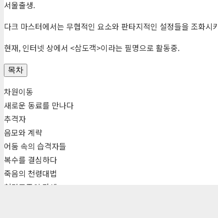
서울출생.
다크 마스터에서는 무협적인 요소와 판타지적인 설정들을 조화시키
현재, 인터넷 상에서 <삼도객>이라는 필명으로 활동중.
목차
차원이동
새로운 동료를 만나다
추격자
음모와 계략
어둠 속의 습격자들
복수를 결심하다
죽음의 천령대법
천마교주의 탄생
편집자 리뷰