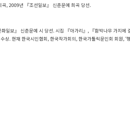
희곡, 2009년 『조선일보』 신춘문예 희곡 당선.
 『문화일보』 신춘문예 시 당선. 시집 『아가리』, 『함박나무 가지에
상 수상. 현재 한국시인협회, 한국작가회의, 한국가톨릭문인회 회원, ‘행