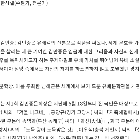
 한상렬(수필가, 평론가)
만중! 김만중은 유배객의 신분으로 작품을 써왔다. 세계 문호들 가운
성을 살리는 데 큰 기여한 김만중은 임금에 대한 그리움과 자신의 신
후를 복위시키고자 하는 주제야말로 유배 가사를 뛰어넘어 유배 소설
서이자 절망 속에서도 자신의 처지를 하소연하지 않고 초월했던 경지
학상. 이를 주최한 남해군은 세계에서 보기 드문 유배문학관을 개관
 제1회 김만중문학상은 지난해 5월 18일부터 전 국민을 대상으로 
) 씨의 「겨울 나그네」, 공광규(경기 고양시) 씨의 「지족해협에서」
수필 부문에 송명화(부산 동래구) 씨의 「화선(火仙)」, 희곡 부문에 
시) 씨의 「도둑 왕이 도둑맞은 것」, 이우식(충북 제천시) 씨의 「
임세한(경기 남양주) 씨의 「초옥(草屋) 가는 길」이 선정됐다.