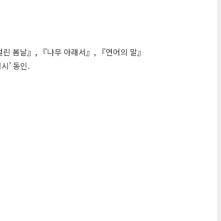
 걸린 봄날』, 『나무 아래서』, 『연어의 말』
시’ 동인.