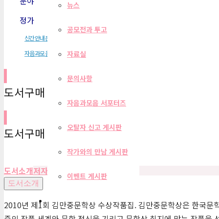
분야
소설
뉴스
정가
13,000원
공모전과 투고
신간안내문
자음과모음
자음과모음 소설
자료실
문의사항
도서구매 사이트
자음과모음 서포터즈
오탈자 신고 게시판
도서구매 사이트
작가와의 만남 게시판
도서소개
저자
목차
편집자 리뷰
이벤트 게시판
도서소개
2010년 제1회 김만중문학상 수상작품집. 김만중문학상은 한국문
중의 작품 세계와 문학 정신을 기리고 문학상 취지에 맞는 작품을 선