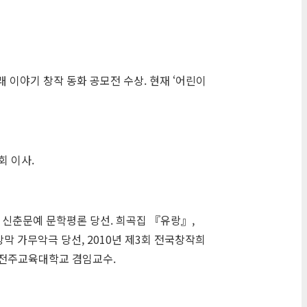
 이야기 창작 동화 공모전 수상. 현재 ‘어린이
회 이사.
』 신춘문예 문학평론 당선. 희곡집 『유랑』,
장막 가무악극 당선, 2010년 제3회 전국창작희
, 전주교육대학교 겸임교수.