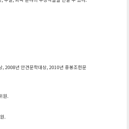
, 2008년 안견문학대상, 2010년 중봉조헌문
위원.
원.