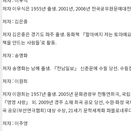
저자 : 이우식
저자 이우식은 1955년 출생. 2001년, 2006년 전국공무원문예대
저자 : 김은중
저자 김은중은 경기도 파주 출생. 동화책 『할아버지 저는 토마예요』
책을 만드는 사람들’로 활동.
저자 : 송명화
저자 송명화는 남해 출생. 『전남일보』 신춘문예 수필 당선. 수필집
저자 : 이원희
저자 이원희는 1957년 출생. 2005년 문화관광부 전통연희극, 
『영영 사랑』 외. 2009년 경주 소재 희곡 공모 당선, 수원·화성
곡 공모(부산연극협회) 대상 수상, 21세기 문학세계화 파블로네루
저자 : 이주영