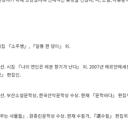
시집 『소주병』, 『말똥 한 덩이』 외.
선. 시집 『나의 연인은 레몬 향기가 난다』 외. 2007년 헤르만헤세상
』 편집인.
 당선. 부산소설문학상, 한국산악문학상 수상. 현재 『문학바다』 편집
꿈꾸는 사물들』. 원종린문학상 수상. 현재 수필가, 『
選
수필』 편집위