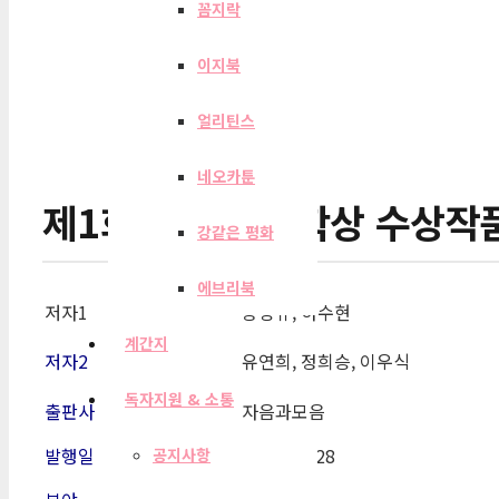
꼼지락
이지북
얼리틴스
네오카툰
제1회 김만중 문학상 수상작
강같은 평화
에브리북
저자1
공광규, 하수현
계간지
저자2
유연희, 정희승, 이우식
독자지원 & 소통
출판사
자음과모음
발행일
2011-02-28
공지사항