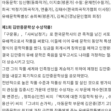
아동문학: 임신행(동화작가), 이지호(평론가) 수필: 윤재천(수필가),
희곡: 박정기(희곡작가, 연출가), 김태수(한국희곡작가협회 이사장)
유배문학특별상: 송희복(평론가), 김복근(경남문인협회 회장)
제1회 김만중문학상 수상작품!
「구운몽」, 「사씨남정기」로 한국문학사의 큰 족적을 남긴 서포 김
유배객으로서 작품을 써왔다. 이들에 이어 유배 문학의 동양적 특
형식의 문학작품을 썼다. 임금을 회개시켜 장희빈을 폐하고 인현왕
결국 김만중의 유배 문학은 죽음을 앞두고서도 나라를 걱정하는 혈
더 상승시키고 있다.
그런 그의 작품 세계와 민족정신을 계승하기 위하여 제정된 김만중문
원을 내걸고 획기적으로 김만중문학상을 공모하였다.
전반적으로 높은 작품 수준과 작품상 취지를 잘 살린 것으로 평가되는
의 관심을 집중시킨 가운데 선정된 수상자는 시 부문에 하수현(포항
짜 변경선」, 정희승(인천) 씨의 「백지에 대한 지질학적 탐구」, 
용산구) 씨의 「그녀의 손가락」, 아동문학 부문에 김은중(경기 고양
만중문학상 취지에 가장 근접한 작품에게 주는 유배문학특별상으로 