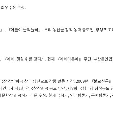
전 최우수상 수상.
, 『이불이 들썩들썩』. 우리 농산물 창작 동화 공모전, 장생포 고래
 『에세, 햇살 위를 걷다』. 현재 『에세이문예』 주간, 부산문인협
국립극장 장막희곡 창극 당선으로 작품 활동 시작. 2009년 『불교신문
 국제연극제 제1회 전국창작희곡 공모 당선, 제8회 국립극장 창작공모 
다문학상 희곡작가 부문 수상. 현재 극작가, 연극평론가, 문학평론가