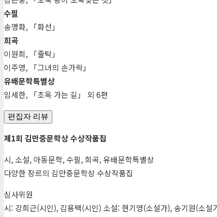
수필
송명화, 「화선」
희곡
이원희, 「줄탁」
이주영, 「그녀의 손가락」
유배문학특별상
임세한, 「초옥 가는 길」 외 6편
편집자 리뷰
제1회 김만중문학상 수상작품집
시, 소설, 아동문학, 수필, 희곡, 유배문학특별상
다양한 장르의 김만중문학상 수상작품집
심사위원
시: 강희근(시인), 김용택(시인) 소설: 현기영(소설가), 송기원(소설