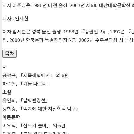
저자 이주영은 1986년 대전 출생. 2007년 제6회 대산대학문학상 
저자 : 임세한
저자 임세한은 경북 울진 출생. 1968년 『강원일보』, 1992년
외. 2000년 한국문학 특별창작지원금, 2002년 수주문학상 시 대
목차
시
공광규, 「지족해협에서」 외 6편
하수현, 「겨울 나그네」
소설
유연희, 「날짜변경선」
정희승, 「백지에 대한 지질학적 탐구」
아동문학
이우식, 「실뜨기 놀이」 외 6편
김은중, 「도둑 왕이 도둑맞은 것」