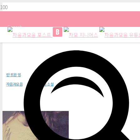
Search
해 질 무렵 안개 정원
탄 트완 엥
자음과모음
자음과모음 소설