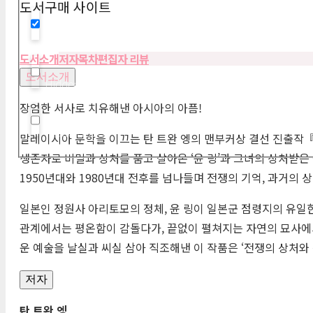
도서구매 사이트
Hidden label
도서소개
저자
목차
편집자 리뷰
도서소개
Hidden label
장엄한 서사로 치유해낸 아시아의 아픔!
Hidden label
말레이시아 문학을 이끄는 탄 트완 엥의 맨부커상 결선 진출작『
생존자로 비밀과 상처를 품고 살아온 ‘윤 링’과 그녀의 상처받은
1950년대와 1980년대 전후를 넘나들며 전쟁의 기억, 과거의
일본인 정원사 아리토모의 정체, 윤 링이 일본군 점령지의 유일한
관계에서는 평온함이 감돌다가, 끝없이 펼쳐지는 자연의 묘사에서
운 예술을 날실과 씨실 삼아 직조해낸 이 작품은 ‘전쟁의 상처와
저자
탄 트완 엥