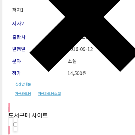
저자1
탄 트완 엥
저자2
출판사
자음과모음
발행일
2016-09-12
분야
소설
정가
14,500원
신간안내문
자음과모음
자음과모음 소설
필터
도서구매 사이트
Hidden label