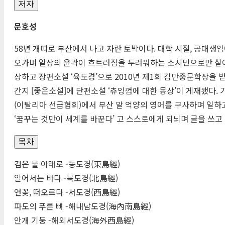
저자
문호성
58년 개띠로 부산에서 나고 자란 토박이다. 대학 시절, 공대생
오가며 일상의 윤곽이 흐트러짐을 두려워하는 소시민으로만 살아왔다
상하고 장편소설 ‘육도경’으로 2010년 제1회 김만중문학상을 받
간지 [좋은소설]에 단편소설 ‘츄잉껌에 대한 몽상’이 게재됐다. 
(이탈리아 선급협회)에서 부산 말 억양의 영어를 구사하며 일하
‘꿈꾸는 것만이 세계를 바꾼다’ 고 스스로에게 되뇌며 글을 쓰고 
목차
검은 물 아래로 -동도경(東島經)
일어서는 바다 -북도경(北島經)
연꽃, 떠오르다 -서도경(西島經)
파도의 푸른 뼈 -해내남도경(海內南島經)
안개 기둥 -해외서도경(海外西島經)