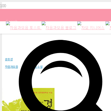
Search
육도경
문호성
자음과모음
자음과모음 소설