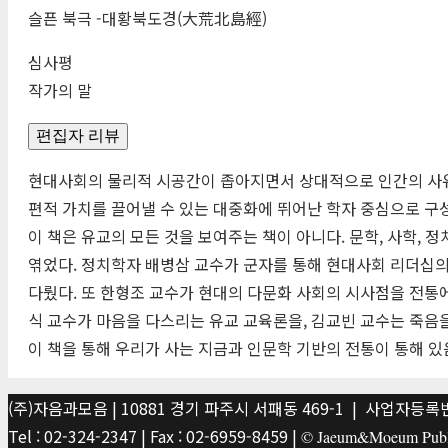
슬픈 북극 -대황북도경(大荒北島經)
심사평
작가의 말
편집자 리뷰
현대사회의 물리적 시공간이 좁아지면서 상대적으로 인간의 사유
편적 가치를 끌어낼 수 있는 대중화에 뛰어난 학자 중심으로 구성
이 책은 유교의 모든 것을 보여주는 책이 아니다. 문학, 사학,
엮었다. 정치학자 배병삼 교수가 군자를 통해 현대사회 리더십의
다뤘다. 또 한형조 교수가 현대의 다문화 사회의 시사점을 전통
식 교수가 마음을 다스리는 유교 교육론을, 김교빈 교수는 죽음
이 책을 통해 우리가 사는 지금과 인문학 기반의 전통이 통해 있
(주)자음과모음 | 10881 경기 파주시 서패동 469-1 | 사업자등록번호
Tel : 02-324-2347 | Fax : 02-6959-8459 |
© Jaeum&Moeum Publis