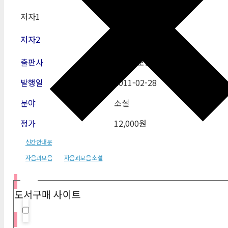
저자1
문호성
저자2
출판사
자음과모음
발행일
2011-02-28
분야
소설
정가
12,000원
신간안내문
자음과모음
자음과모음 소설
필터
도서구매 사이트
Hidden label