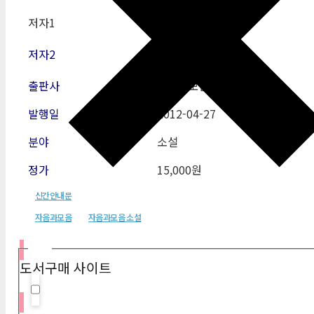
저자1
옌롄커
저자2
출판사
자음과모음
발행일
2012-04-27
분야
소설
정가
15,000원
신간안내문
자음과모음
자음과모음 소설
필터
도서구매 사이트
Hidden label