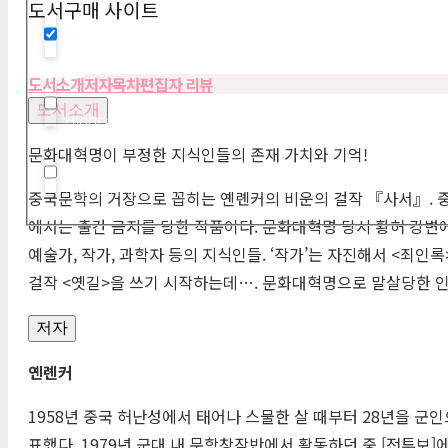
도서구매 사이트
Hidden label
도서소개
저자
목차
편집자 리뷰
도서소개
Hidden label
문화대혁명이 부정한 지식인들의 존재 가치와 기억!
Hidden label
중국문학의 거장으로 꼽히는 옌롄커의 비운의 걸작 『사서』. 
에서는 출간 금지를 당한 작품이다. 문화대혁명 당시 황허 강변에
예술가, 작가, 과학자 등의 지식인들. ‘작가’는 자진해서 <죄
걸작 <옛길>을 쓰기 시작하는데…. 문화대혁명으로 말살당한 
저자
옌롄커
1958년 중국 허난성에서 태어나 스물한 살 때부터 28년을 군
표했다. 1979년 군대 내 문학창작반에서 활동하던 중 [전투보]