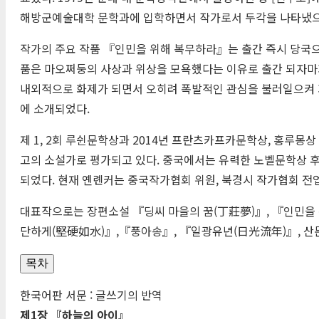
해방군예술대학 문학과에 입학하면서 작가로서 두각을 나타냈으며
작가의 주요 작품 『인민을 위해 복무하라』는 출간 즉시 당국으
품은 마오쩌둥의 사상과 위상을 모욕했다는 이유로 출간 되자마자 출판
내외적으로 화제가 되면서 오히려 폭발적인 관심을 불러일으켜 자국
에 소개되었다.
제 1, 2회 루쉰문학상과 2014년 프란츠카프카문학상, 홍루몽
고의 소설가로 평가되고 있다. 중국에서는 유력한 노벨문학상 후보
되었다. 현재 옌롄커는 중국작가협회 위원, 북경시 작가협회 전
대표작으로는 장편소설 『딩씨 마을의 꿈(
丁莊夢
)』, 『인민을
단하게(
堅硬如水
)』,『풍아송』, 『일광유년(
日光流年
)』, 
목차
한국어판 서문 : 글쓰기의 반역
제1장 『하늘의 아이』