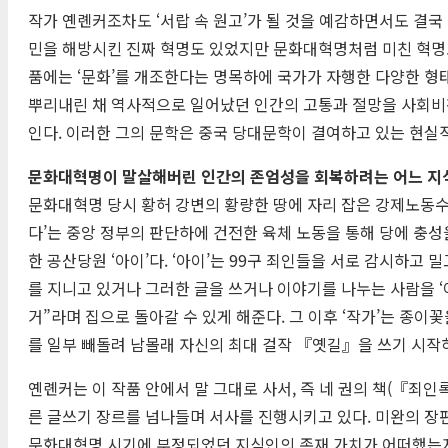
작가 옌롄커조차도 ‘서랍 속 원고’가 될 것을 예감하면서도 결국
민을 해방시킨 진짜 혁명도 있었지만 문화대혁명처럼 미친 혁명도
품에는 ‘문화’를 개조한다는 명목하에 국가가 자행한 다양한 형
뿌리내린 채 역사적으로 일어났던 인간의 고통과 절망을 사회비판
인다. 이러한 그의 문학은 중국 당대문학이 결여하고 있는 현실
문화대혁명이 말살해버린 인간의 존엄성을 회복하려는 어느 지
문화대혁명 당시 황허 강변의 황량한 땅에 자리 잡은 강제노동수용
다’는 중앙 정부의 판단하에 건전한 육체 노동을 통해 당에 충성
한 공산당원 ‘아이’다. ‘아이’는 99구 죄인들을 서로 감시하고
를 지니고 있거나 그러한 글을 쓰거나 이야기를 나누는 사람을 ‘
거”라며 집으로 돌아갈 수 있게 해준다. 그 이후 ‘작가’는 종
를 일부 빼돌려 남몰래 자신의 최대 걸작 『옛길』을 쓰기 시
옌롄커는 이 작품 안에서 말 그대로 사서, 즉 네 권의 책(『
른 글쓰기 장르를 넘나들며 서사를 진행시키고 있다. 미완의 장
문화대혁명 시기에 부정되었던 지식인의 존재 가치가 어떠했는지,