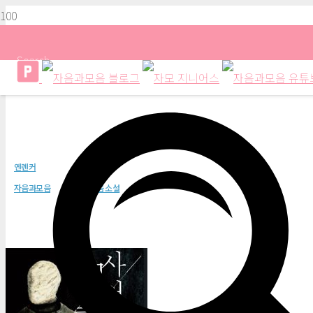
Search
사서
옌롄커
자음과모음
자음과모음 소설