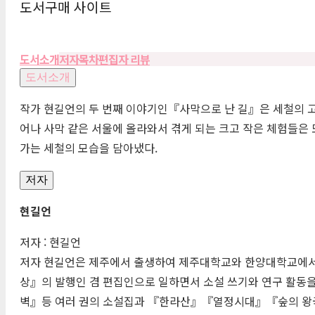
도서구매 사이트
도서소개
저자
목차
편집자 리뷰
도서소개
작가 현길언의 두 번째 이야기인『사막으로 난 길』은 세철의 고등
어나 사막 같은 서울에 올라와서 겪게 되는 크고 작은 체험들은 
가는 세철의 모습을 담아냈다.
저자
현길언
저자 : 현길언
저자 현길언은 제주에서 출생하여 제주대학교와 한양대학교에서
상』의 발행인 겸 편집인으로 일하면서 소설 쓰기와 연구 활동
벽』등 여러 권의 소설집과 『한라산』『열정시대』『숲의 왕국』