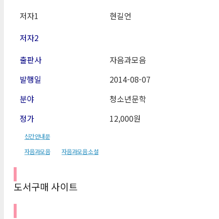
저자1
현길언
저자2
출판사
자음과모음
발행일
2014-08-07
분야
청소년문학
정가
12,000원
신간안내문
자음과모음
자음과모음 소설
도서구매 사이트