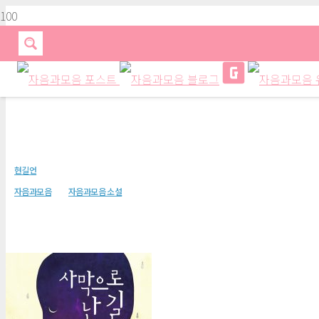
사막으로 난 길(청소년문학46)
현길언
자음과모음
자음과모음 소설