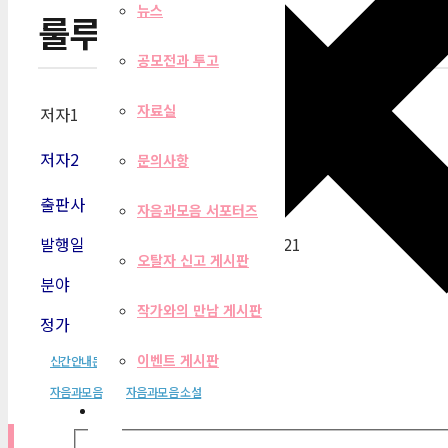
뉴스
룰루의 사랑
공모전과 투고
자료실
저자1
알무데나 그란데스
저자2
문의사항
출판사
자음과모음
자음과모음 서포터즈
발행일
2016-03-21
오탈자 신고 게시판
분야
소설
작가와의 만남 게시판
정가
13,800원
이벤트 게시판
신간안내문
자음과모음
자음과모음 소설
필터