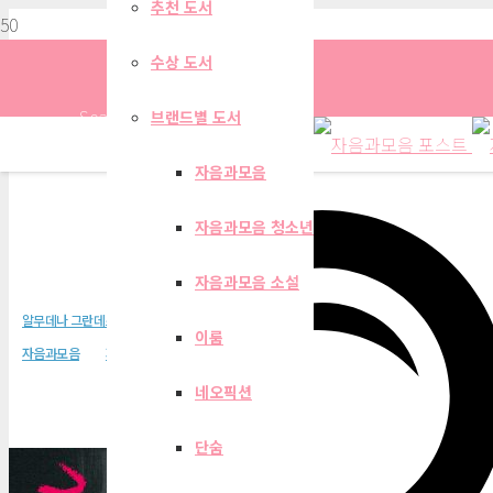
추천 도서
수상 도서
Search
브랜드별 도서
자음과모음
자음과모음 청소년
룰루의 사랑
자음과모음 소설
알무데나 그란데스
이룸
자음과모음
자음과모음 소설
네오픽션
단숨