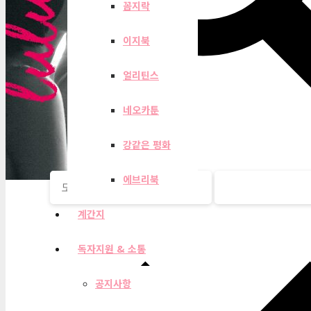
꼼지락
이지북
얼리틴스
네오카툰
강같은 평화
에브리북
계간지
독자지원 & 소통
공지사항