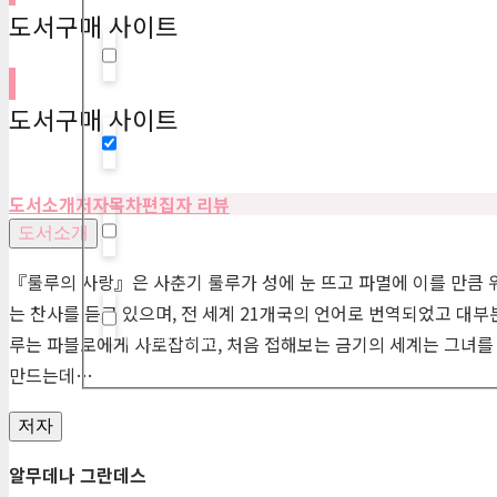
도서구매 사이트
Hidden label
도서구매 사이트
Hidden label
도서소개
저자
목차
편집자 리뷰
도서소개
Hidden label
『룰루의 사랑』은 사춘기 룰루가 성에 눈 뜨고 파멸에 이를 만큼 
는 찬사를 듣고 있으며, 전 세계 21개국의 언어로 번역되었고 대부
Hidden label
루는 파블로에게 사로잡히고, 처음 접해보는 금기의 세계는 그녀를
만드는데…
저자
알무데나 그란데스