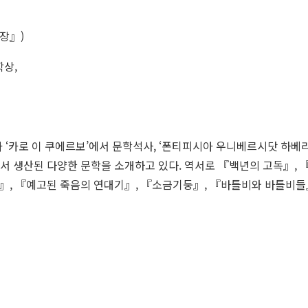
심장』)
학상,
‘카로 이 쿠에르보’에서 문학석사, ‘폰티피시아 우니베르시닷 하베
 생산된 다양한 문학을 소개하고 있다. 역서로 『백년의 고독』, 
사』, 『예고된 죽음의 연대기』, 『소금기둥』, 『바틀비와 바틀비들