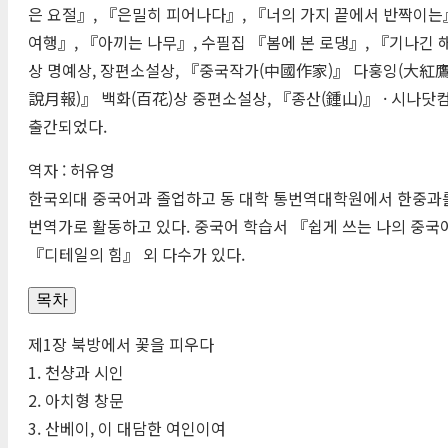
은 요절』, 『은밀히 피어나다』, 『너의 가지 끝에서 반짝이는
여행』, 『아끼는 나무』, 수필집 『봄에 본 로댕』, 『기나긴 해
상 명예상, 장편소설상, 『중국작가(
中國作家
)』 다훙잉(
大紅
說月報
)』 백화(
百花
)상 중편소설상, 『종산(
鍾山
)』 · 시나
출간되었다.
역자 : 허유영
한국외대 중국어과 졸업하고 동 대학 통번역대학원에서 한중과를
번역가로 활동하고 있다. 중국어 학습서 『쉽게 쓰는 나의 중국
『디테일의 힘』 외 다수가 있다.
목차
제1장 북방에서 꽃을 피우다
1. 천샹과 시인
2. 아치형 창문
3. 산베이, 이 대담한 여인이여