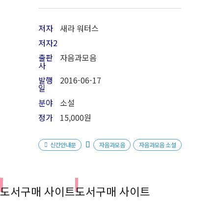
저자
새라 워터스
저자2
출판
자음과모음
사
발행
2016
-06-17
일
분야
소설
정가
15,000원
신간안내문
자음과모음
자음과모음 소설
도서구매 사이트
도서구매 사이트