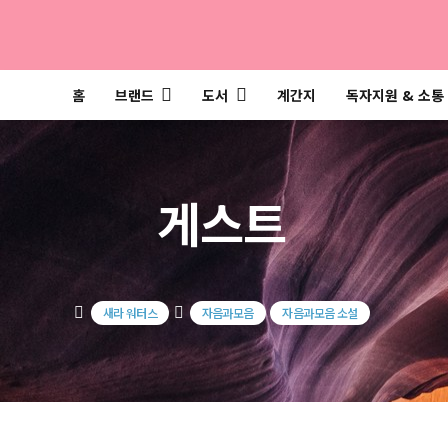
홈
브랜드
도서
계간지
독자지원 & 소통
게스트
새라 워터스
자음과모음
자음과모음 소설