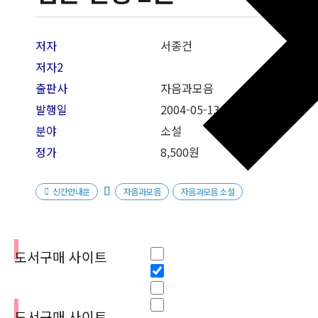
저자
서종건
저자2
출판사
자음과모음
발행일
2004
-05-13
분야
소설
정가
8,500원
신간안내문
자음과모음
자음과모음 소설
필터
Hidden label
도서구매 사이트
Hidden label
Hidden label
Hidden label
도서구매 사이트