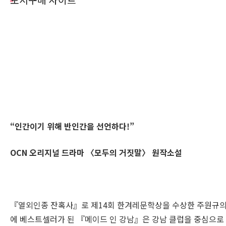
도서구매 사이트
“
인간이기 위해 반인간을 선언하다
!”
OCN
오리지널 드라마
〈
모두의 거짓말
〉
원작소설
『열외인종 잔혹사』로 제14회 한겨레문학상을 수상한 주원규의 
에 베스트셀러가 된 『메이드 인 강남』은 강남 클럽을 중심으로 