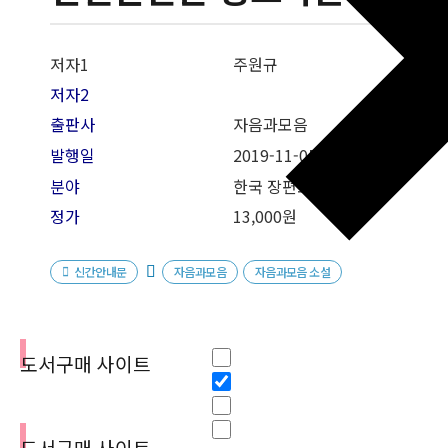
저자1
주원규
저자2
출판사
자음과모음
발행일
2019-11-05
분야
한국 장편소설
정가
13,000원
신간안내문
자음과모음
자음과모음 소설
필터
Hidden label
도서구매 사이트
Hidden label
Hidden label
Hidden label