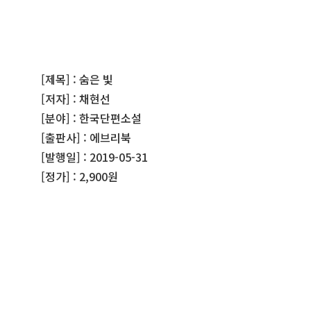
[제목] : 숨은 빛
[저자] : 채현선
[분야] : 한국단편소설
[출판사] : 에브리북
[발행일] : 2019-05-31
[정가] : 2,900원