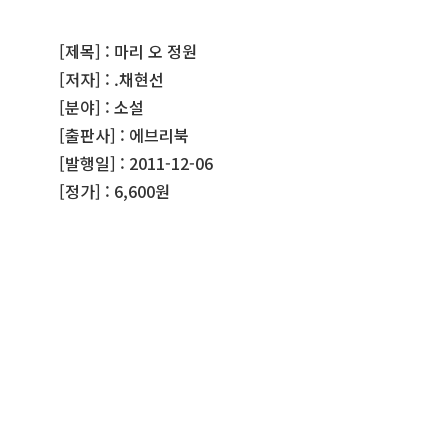
[제목] : 마리 오 정원
[저자] : .채현선
[분야] : 소설
[출판사] : 에브리북
[발행일] : 2011-12-06
[정가] : 6,600원