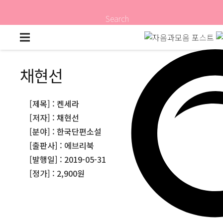
Search
채현선
[제목] : 켄세라
[저자] : 채현선
[분야] : 한국단편소설
[출판사] : 에브리북
[발행일] : 2019-05-31
[정가] : 2,900원