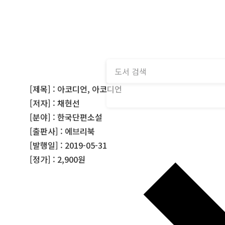
[제목] : 아코디언, 아코디언
[저자] : 채현선
[분야] : 한국단편소설
[출판사] : 에브리북
[발행일] : 2019-05-31
[정가] : 2,900원