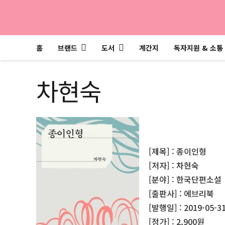
홈
브랜드
도서
계간지
독자지원 & 소통
차현숙
[제목] : 종이인형
[저자] : 차현숙
[분야] : 한국단편소설
[출판사] : 에브리북
[발행일] : 2019-05-3
[정가] : 2,900원