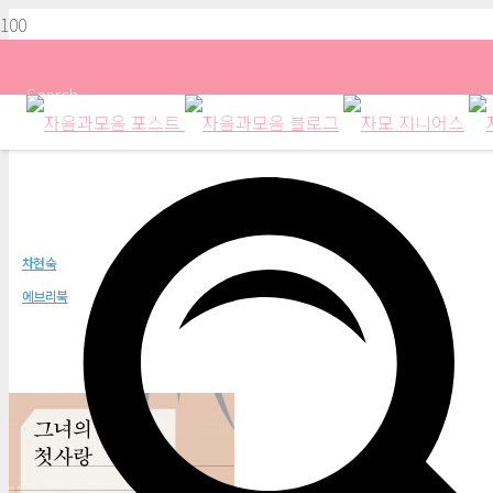
Search
그녀의 첫사랑
차현숙
에브리북