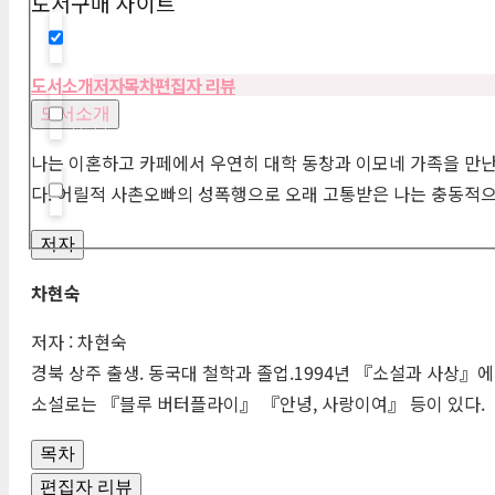
도서구매 사이트
Hidden label
도서소개
저자
목차
편집자 리뷰
도서소개
Hidden label
나는 이혼하고 카페에서 우연히 대학 동창과 이모네 가족을 만난
다. 어릴적 사촌오빠의 성폭행으로 오래 고통받은 나는 충동적
Hidden label
저자
차현숙
저자 : 차현숙
경북 상주 출생. 동국대 철학과 졸업.1994년 『소설과 사상
소설로는 『블루 버터플라이』 『안녕, 사랑이여』 등이 있다.
목차
편집자 리뷰