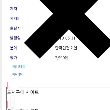
저자
차현숙
저자2
출판사
에브리북
발행일
2019-05
-31
분야
한국단편소설
정가
2,900원
신간안내문
에브리북
필터
도서구매 사이트
Hidden label