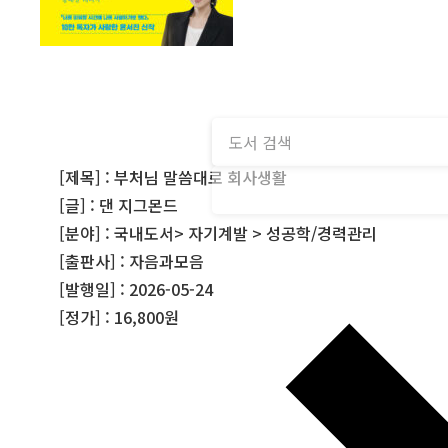
[제목] : 부처님 말씀대로 회사생활
[글] : 댄 지그몬드
[분야] : 국내도서> 자기계발 > 성공학/경력관리
[출판사] : 자음과모음
[발행일] : 2026-05-24
[정가] : 16,800원