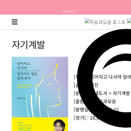
Search
자기계발
[제목] : 넘어지고 나서야 일
[글] : 윤서진
[분야] : 국내도서 > 자기계
[출판사] : 자음과모음
[발행일] : 2026-06-22
[정가] : 18,800원