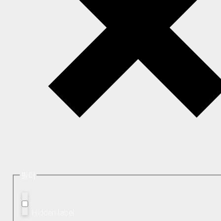
필터
Hidden label