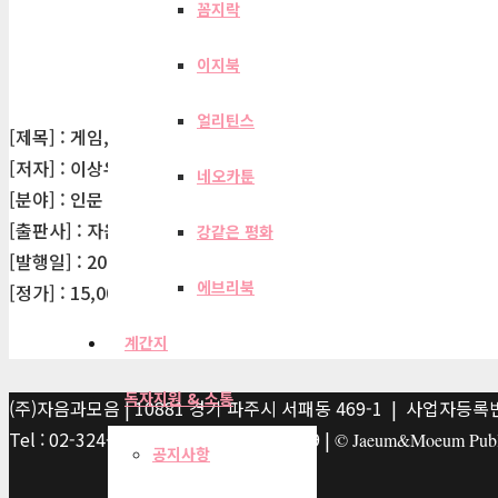
꼼지락
이지북
얼리틴스
[제목] : 게임, 게이머, 플레이
[저자] : 이상우
네오카툰
[분야] : 인문
[출판사] : 자음과모음
강같은 평화
[발행일] : 2012-09-10
에브리북
[정가] : 15,000원
계간지
독자지원 & 소통
(주)자음과모음 | 10881 경기 파주시 서패동 469-1 | 사업자등록번호
Tel : 02-324-2347 | Fax : 02-6959-8459 |
© Jaeum&Moeum Publis
공지사항