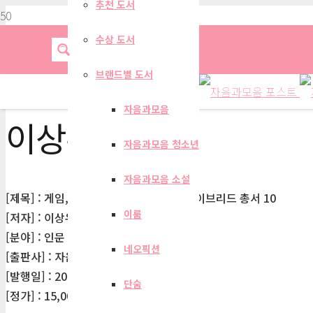
추천 도서
수상 도서
브랜드별 도서
자음과모음
이상우
자음과모음 청소년
자음과모음 소설
[제목] : 게임, 게이머, 플레이(개정판)-하이브리드 총서 10
이룸
[저자] : 이상우
[분야] : 인문
네오픽션
[출판사] : 자음과모음
[발행일] : 2021-02-10
단숨
[정가] : 15,000원