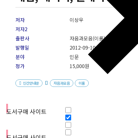
저자
이상우
저자2
출판사
자음과모음(이룸)
발행일
2012
-09-10
분야
인문
정가
15,000원
신간안내문
자음과모음
이룸
필터
Hidden label
도서구매 사이트
Hidden label
Hidden label
Hidden label
도서구매 사이트