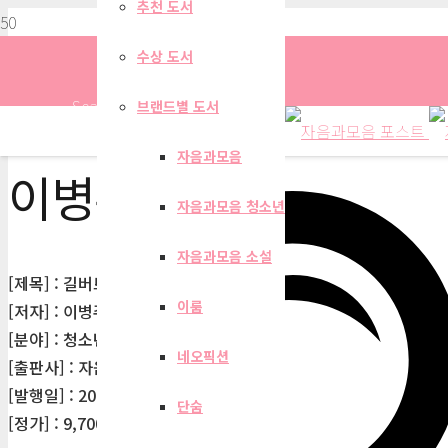
추천 도서
수상 도서
Search
브랜드별 도서
자음과모음
이병주
자음과모음 청소년
자음과모음 소설
[제목] : 길버트가 들려주는 지구 자기 이야기
이룸
[저자] : 이병주
[분야] : 청소년
네오픽션
[출판사] : 자음과모음
[발행일] : 2010-09-01
단숨
[정가] : 9,700원