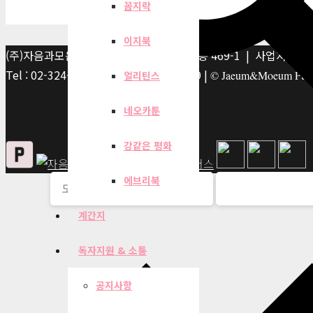
꼼지락
이지북
(주)자음과모음 | 10881 경기 파주시 서패동 469-1 | 사업자등록번호
Tel : 02-324-2347 | Fax : 02-6959-8459 |
© Jaeum&Moeum Publis
얼리틴스
네오카툰
강같은 평화
에브리북
계간지
독자지원 & 소통
공지사항