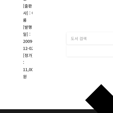
[출판
사] : 이
룸
[발행
일] :
2009-
12-02
[정가]
:
11,000
원