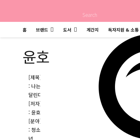
Search
홈
브랜드
도서
계간지
독자지원 & 소통
윤호
[제목]
: 나는
달린다
[저자]
: 윤효
[분야]
: 청소
년