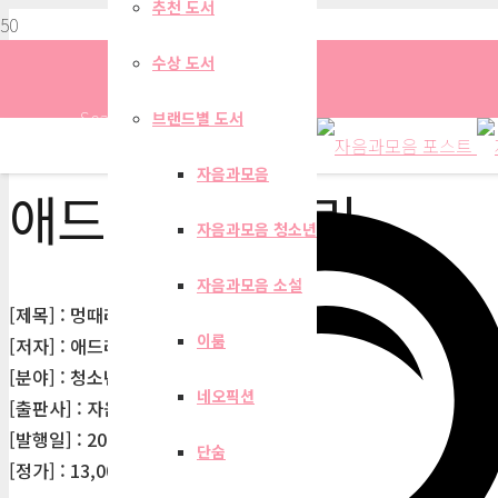
추천 도서
수상 도서
Search
브랜드별 도서
자음과모음
애드리안 포겔린
자음과모음 청소년
자음과모음 소설
[제목] : 멍때리기(청소년문학37)
이룸
[저자] : 애드리안 포겔린
[분야] : 청소년문학
네오픽션
[출판사] : 자음과모음
[발행일] : 2013-11-22
단숨
[정가] : 13,000원