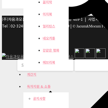
꼼지락
이지북
(주)자음과모음 | 10881 경기 파주시 서패동 469-1 | 사업자등록번호
Tel : 02-324-2347 | Fax : 02-6959-8459 |
© Jaeum&Moeum Publis
얼리틴스
네오카툰
강같은 평화
에브리북
계간지
독자지원 & 소통
공지사항