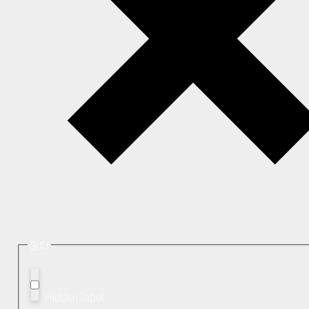
필터
Hidden label