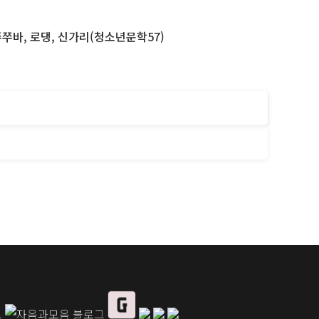
 쭈쭈바, 로댕, 신가리(청소년문학57)