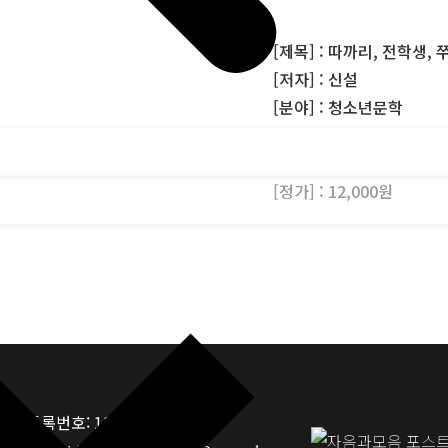
[제목] : 따까리, 전학생,
[저자] : 신설
[분야] : 청소년문학
[출판사] : 자음과모음
[발행일] : 2016-07-07
[정가] : 12,000원
업자등록번호: 117-81-33190