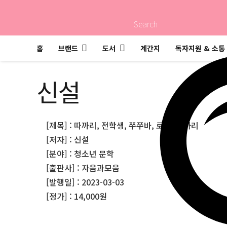
Search
홈
브랜드
도서
계간지
독자지원 & 소통
신설
[제목] : 따까리, 전학생, 쭈쭈바, 로댕, 신가리
[저자] : 신설
[분야] : 청소년 문학
[출판사] : 자음과모음
[발행일] : 2023-03-03
[정가] : 14,000원