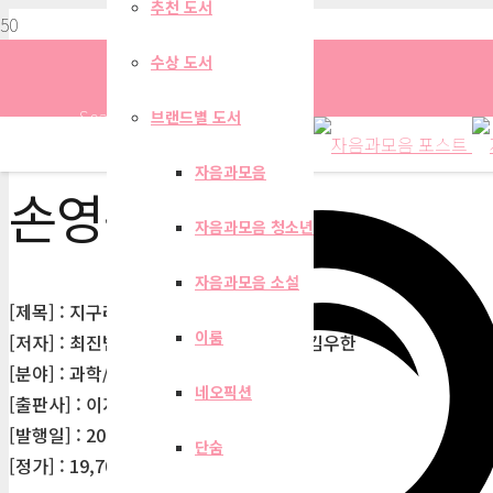
추천 도서
수상 도서
Search
브랜드별 도서
자음과모음
손영관
자음과모음 청소년
자음과모음 소설
[제목] : 지구라는 행성
이룸
[저자] : 최진범, 조현구, 좌용주, 손영관, 김우한
[분야] : 과학/공학
네오픽션
[출판사] : 이지북
[발행일] : 2009-08-31
단숨
[정가] : 19,700원