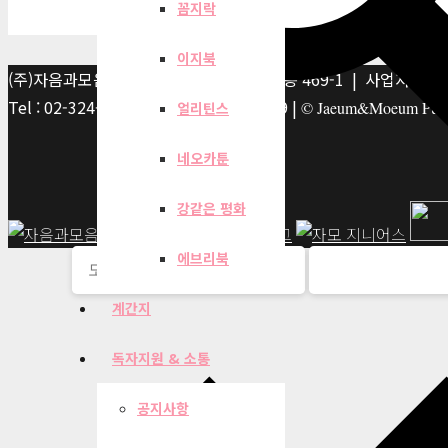
꼼지락
이지북
(주)자음과모음 | 10881 경기 파주시 서패동 469-1 | 사업자등록번호
Tel : 02-324-2347 | Fax : 02-6959-8459 |
© Jaeum&Moeum Publis
얼리틴스
네오카툰
강같은 평화
에브리북
계간지
독자지원 & 소통
공지사항