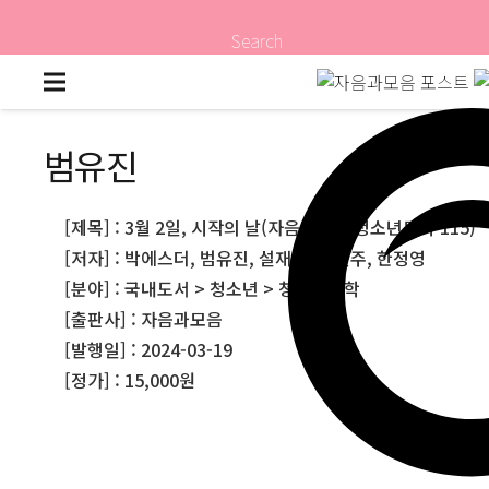
Search
범유진
[제목] : 3월 2일, 시작의 날(자음과모음 청소년문학 115)
[저자] : 박에스더, 범유진, 설재인, 이선주, 한정영
[분야] : 국내도서 > 청소년 > 청소년문학
[출판사] : 자음과모음
[발행일] : 2024-03-19
[정가] : 15,000원