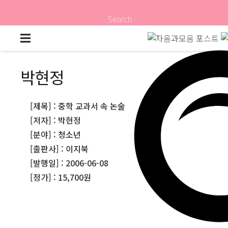
Search
박현정
[제목] : 중학 교과서 속 논술
[저자] : 박현정
[분야] : 청소년
[출판사] : 이지북
[발행일] : 2006-06-08
[정가] : 15,700원