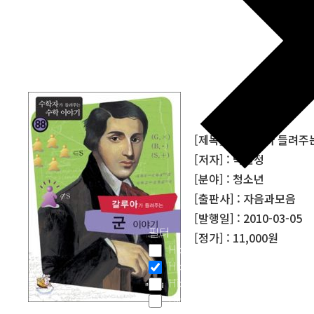
[제목] : 갈루아가 들려주
[저자] : 박현정
[분야] : 청소년
[출판사] : 자음과모음
[발행일] : 2010-03-05
필터
[정가] : 11,000원
Hidden label
Hidden label
Hidden label
Hidden label