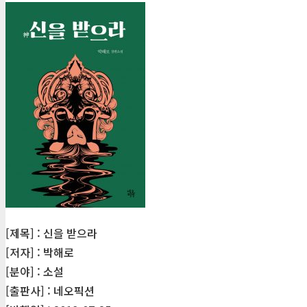
[제목] : 신을 받으라
[저자] : 박해로
[분야] : 소설
[출판사] : 네오픽션