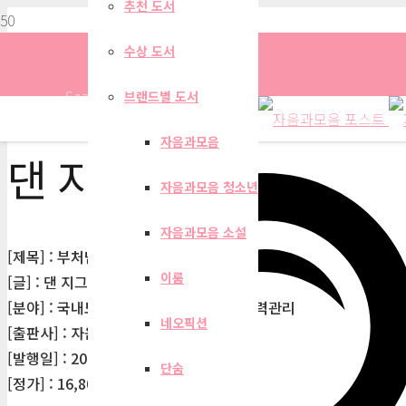
추천 도서
수상 도서
Search
브랜드별 도서
자음과모음
댄 지그몬드
자음과모음 청소년
자음과모음 소설
[제목] : 부처님 말씀대로 회사생활
이룸
[글] : 댄 지그몬드
[분야] : 국내도서> 자기계발 > 성공학/경력관리
네오픽션
[출판사] : 자음과모음
[발행일] : 2026-05-24
단숨
[정가] : 16,800원