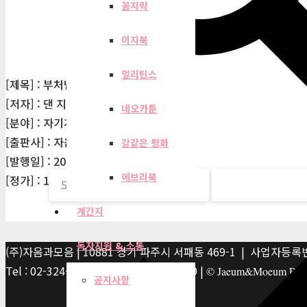
꼼지락
이지북
얼리틴스
[제목] : 부처님 회사 오신 날
[저자] : 댄 지그몬드
네오카툰
[분야] : 자기계발
[출판사] : 자음과모음
강같은 평화
[발행일] : 2021-05-17
에브리북
[정가] : 13,800원
계간지
독자지원 & 소통
(주)자음과모음 | 10881 경기 파주시 서패동 469-1 | 사업자등록번호
Tel : 02-324-2347 | Fax : 02-6959-8459 |
© Jaeum&Moeum Publis
공지사항