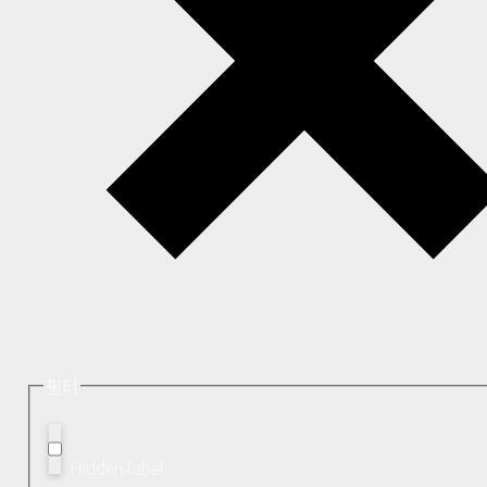
필터
Hidden label