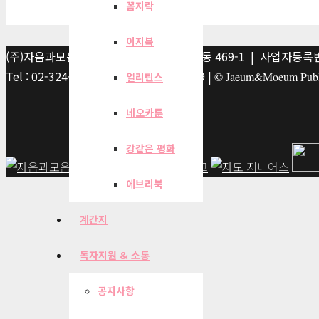
꼼지락
이지북
(주)자음과모음 | 10881 경기 파주시 서패동 469-1 | 사업자등록번호
Tel : 02-324-2347 | Fax : 02-6959-8459 |
© Jaeum&Moeum Publis
얼리틴스
네오카툰
강같은 평화
에브리북
계간지
독자지원 & 소통
공지사항