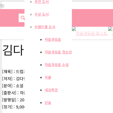
추천 도서
수상 도서
브랜드별 도서
자음과모음
김다인
자음과모음 청소년
자음과모음 소설
[제목] : 드럽게 섹시한 그놈 1
이룸
[저자] : 김다인
[분야] : 소설
네오픽션
[출판사] : 자음과모음
[발행일] : 2003-09-08
단숨
[정가] : 9,000원