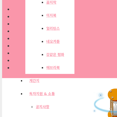
꼼지락
이지북
얼리틴스
네오카툰
강같은 평화
에브리북
계간지
독자지원 & 소통
공지사항