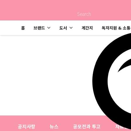
Search
홈
브랜드
도서
계간지
독자지원 & 소통
오탈자 신고 게시판
고객지원
오탈자 신고 게시판
공지사항
뉴스
공모전과 투고
자료실