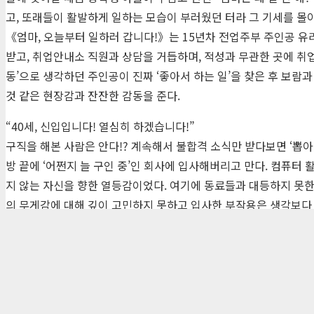
고, 또래들이 활발하게 일하는 모습이 부러웠던 터라 그 기세를 몰
《엄마, 오늘부터 일하러 갑니다!》는 15년차 전업주부 주인공 유
받고, 취업안내소 직원과 상담을 거듭하며, 적성과 무관한 곳에 취업
동’으로 생각하던 주인공이 진짜 ‘좋아서 하는 일’을 찾은 후 보
것 같은 현장감과 잔잔한 감동을 준다.
“40세, 신입입니다! 열심히 하겠습니다!”
구직을 해본 사람은 안다!? 계속해서 불합격 소식만 받다보면 ‘뽑아
방 끝에 ‘어쩐지 늘 구인 중’인 회사에 입사해버리고 만다. 컴퓨터
지 않는 자신을 향한 열등감이었다. 여기에 동료들과 대등하지 못한
의 무게감에 대해 깊이 고민하지 못하고 입사한 부작용은 생각보다 
까 고민한다. 결국 ‘몸을 움직이고 땀을 흘리는 쪽의 일’이 적성
비로소 일하는 즐거움에 눈을 뜬다.
(주)자음과모음 | 10881 경기 파주시 서패동 469-1 | 사업자등록번호
Tel : 02-324-2347 | Fax : 02-6959-8459 |
© Jaeum&Moeum Publis