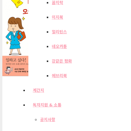
꼼지락
이지북
얼리틴스
네오카툰
강같은 평화
에브리북
계간지
독자지원 & 소통
공지사항