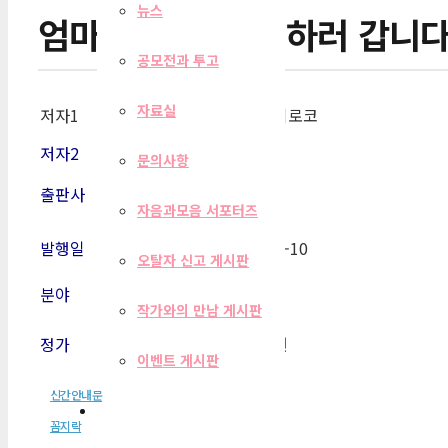
뉴스
엄마, 오늘부터 일하러 갑니다
공모전과 투고
자료실
저자1
노하라 히로코
저자2
문의사항
출판사
꼼지락
자음과모음 서포터즈
발행일
2017-04-10
오탈자 신고 게시판
분야
만화
작가와의 만남 게시판
정가
11,000원
이벤트 게시판
신간안내문
꼼지락