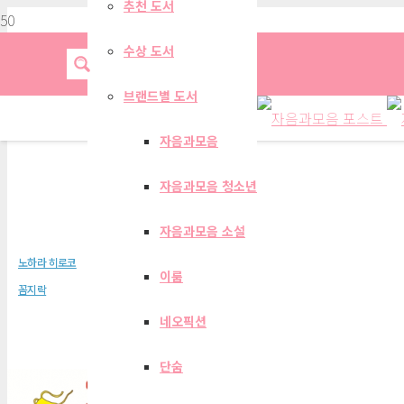
추천 도서
수상 도서
브랜드별 도서
자음과모음
자음과모음 청소년
엄마, 오늘부터 일하러
자음과모음 소설
노하라 히로코
이룸
꼼지락
네오픽션
단숨