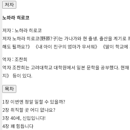
저자
노하라 히로코
저자 : 노하라 히로코
저자 노하라 히로코(
野原
?
子
)는 가나가와 현 출생. 출산을 계기로
해도 될까요?》 《내 아이 친구의 엄마가 무서워》 《딸이 학교에 
역자 : 조찬희
역자 조찬희는 고려대학교 대학원에서 일본 문학을 공부했다. 현재
지》 등이 있다.
목차
1장 이번엔 정말 일할 수 있을까?
2장 취직할 곳 어디 없나요?
3장 40세, 신입입니다!
4장 꽤 힘듭니다