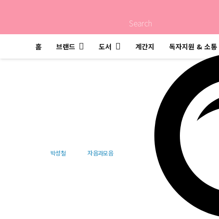
Search
홈
브랜드
도서
계간지
독자지원 & 소통
약속
박성철
자음과모음