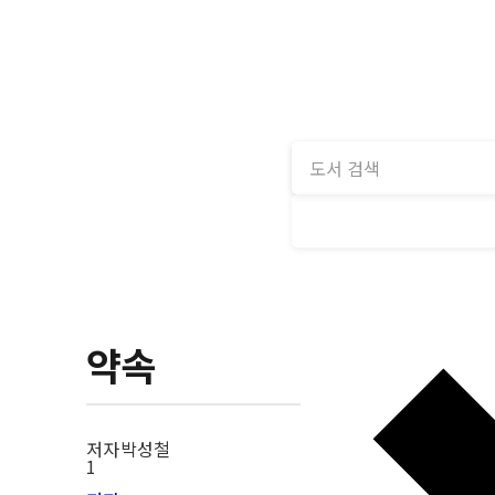
약속
저자
박성철
1