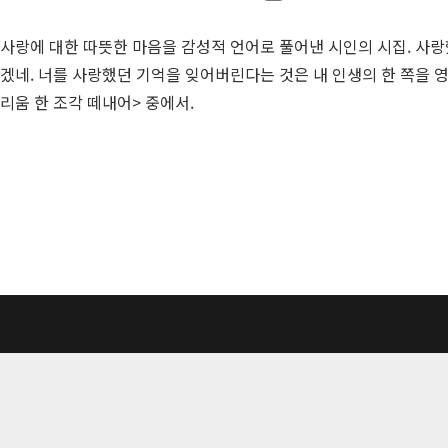
사랑에 대한 따뜻한 마음을 감성적 언어로 풀어낸 시인의 시집. 사랑
겠네. 너를 사랑했던 기억을 잊어버린다는 것은 내 인생의 한 쪽을
리움 한 조각 떼내어> 중에서.
(주)자음과모음 | 10881 경기 파주시 서패동 469-1 | 사
Tel : 02-324-2347 | Fax : 02-6959-8459 |
© Jaeum&Moe