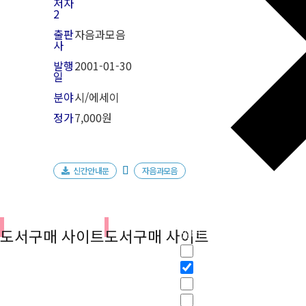
저자
2
출판
자음과모음
사
발행
2001-01-30
일
분야
시/에세이
정가
7,000원
신간안내문
자음과모음
도서구매 사이트
도서구매 사이트
필터
Hidden label
Hidden label
Hidden label
Hidden label