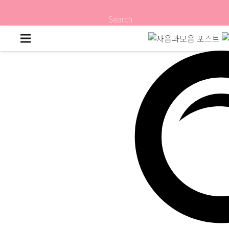
Search
배꼽이