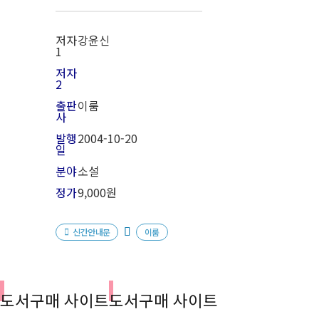
저자
강윤신
1
저자
2
출판
이룸
사
발행
2004-10-20
일
분야
소설
정가
9,000원
신간안내문
이룸
도서구매 사이트
도서구매 사이트