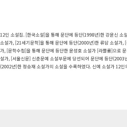
12인 소설집. [한국소설]을 통해 문단에 등단(1998년)한 강윤신 소
소설가, [21세기문학]을 통해 문단에 등단(2000년)한 류담 소설가,
가, [문학수첩]을 통해 문단에 등단한 윤성호 소설가 [라쁠륨]으로 문
설가, [서울신문] 신춘문예 소설부문에 당선되어 문단에 등단(2003년
(2002년)한 정승재 소설가의 소설을 수록하였다. 신예 소설가 12인