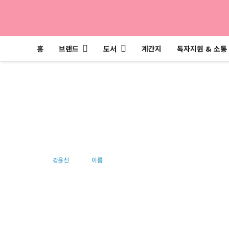
홈
브랜드
도서
계간지
독자지원 & 소통
붉은 이마 여자
강윤신
이룸