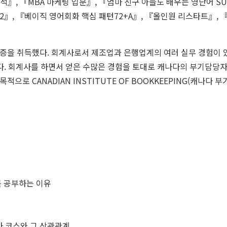
석』, 『
MBA
마케팅 입문』, 『엄마 친구 아들도 배우는 영단어
SU
 72』, 『베이직 영어회화 핵심 패턴72+Α』, 『올인원 리스타트』,
증을 취득했다. 회계사로서 제조업과 은행업계의 여러 실무 경험이 있
. 회계사를 하면서 얻은 수많은 경험을 토대로 캐나다의 부기담당자
한 목적으로
CANADIAN
INSTITUTE
OF
BOOKKEEPING
(캐나다 부
를 공부하는 이유
 석사 코스와 그 상관관계