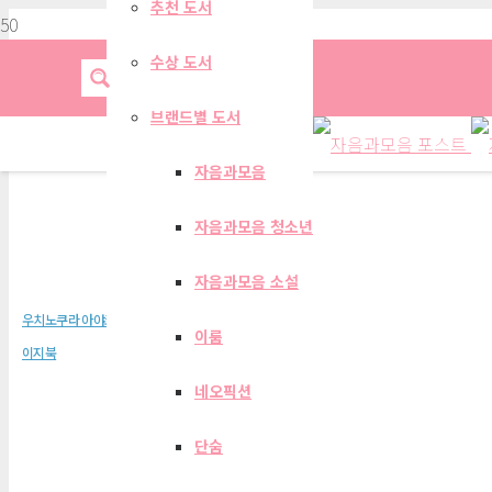
추천 도서
수상 도서
브랜드별 도서
자음과모음
자음과모음 청소년
MBA ENGLISH 2
자음과모음 소설
우치노쿠라 아야코
이룸
이지북
네오픽션
단숨