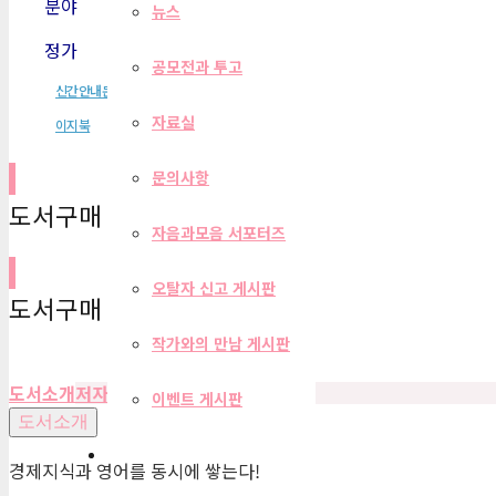
분야
경제/경영
뉴스
정가
19,700원
공모전과 투고
신간안내문
자료실
이지북
문의사항
도서구매 사이트
자음과모음 서포터즈
오탈자 신고 게시판
도서구매 사이트
작가와의 만남 게시판
도서소개
저자
목차
편집자 리뷰
이벤트 게시판
도서소개
경제지식과 영어를 동시에 쌓는다!