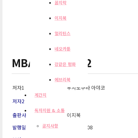
꼼지락
이지북
얼리틴스
네오카툰
MBA ENGLISH 2
강같은 평화
에브리북
저자1
우치노쿠라 아야코
계간지
저자2
독자지원 & 소통
출판사
이지북
공지사항
발행일
2011-12-08