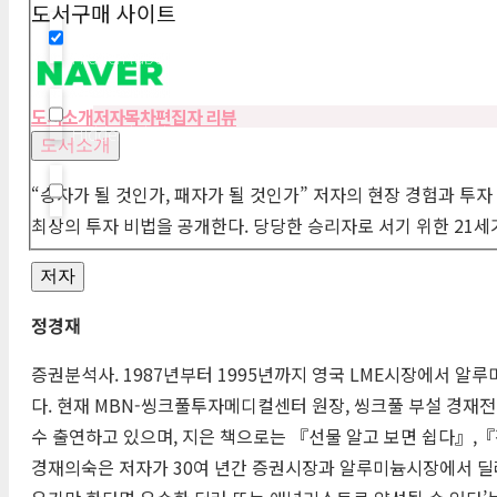
도서구매 사이트
Hidden label
도서소개
저자
목차
편집자 리뷰
Hidden label
도서소개
“승자가 될 것인가, 패자가 될 것인가” 저자의 현장 경험과 
Hidden label
최상의 투자 비법을 공개한다. 당당한 승리자로 서기 위한 21세
저자
정경재
증권분석사. 1987년부터 1995년까지 영국
LME
시장에서 알루미
다. 현재
MBN
-씽크풀투자메디컬센터 원장, 씽크풀 부설 경재전
수 출연하고 있으며, 지은 책으로는 『선물 알고 보면 쉽다』,
경재의숙은 저자가 30여 년간 증권시장과 알루미늄시장에서 딜러