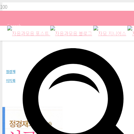
Search
정경재의 성공 투자자 만들기
정경재
이지북