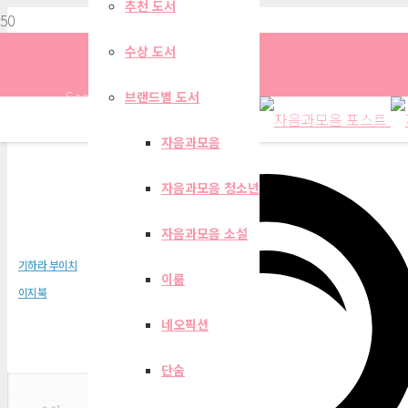
추천 도서
수상 도서
Search
브랜드별 도서
자음과모음
자음과모음 청소년
요약 세계문학전집 2
자음과모음 소설
기하라 부이치
이룸
이지북
네오픽션
단숨