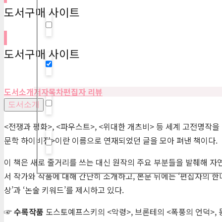
도서구매 사이트
Hidden label
도서구매 사이트
Hidden label
도서소개
저자
목차
편집자 리뷰
도서소개
Hidden label
<전쟁과 평화>, <파우스트>, <위대한 개츠비> 등 세계 고전명작을
문학 하이비전>이란 이름으로 연재되었던 글을 모아 펴낸 책이다.
Hidden label
이 책은 새로 줄거리를 쓰는 대신 원작의 주요 부분들을 발췌해 자
서 작가와 작품에 대해 간단히 소개하고, 본문 뒤에는 ‘편집자의 한
상’과 ‘논술 키워드’를 제시하고 있다.
☞
수록작품
도스토예프스키의 <악령>, 브론테의 <폭풍의 언덕>, 