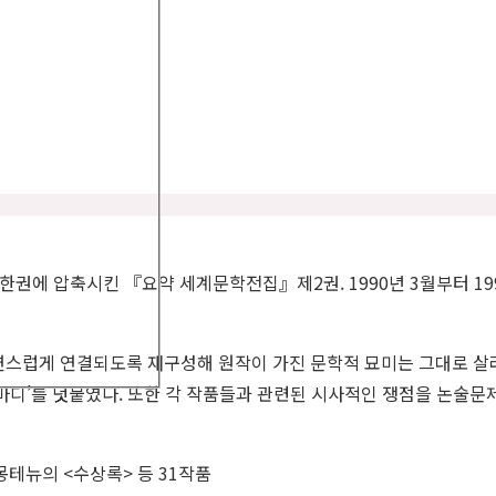
 한권에 압축시킨 『요약 세계문학전집』제2권. 1990년 3월부터 1
연스럽게 연결되도록 재구성해 원작이 가진 문학적 묘미는 그대로 살
마디’를 덧붙였다. 또한 각 작품들과 관련된 시사적인 쟁점을 논술문제
몽테뉴의 <수상록> 등 31작품