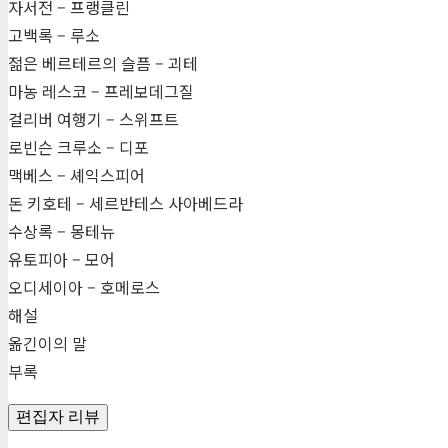
자서전 – 프랭클린
고백록 – 루소
젊은 베르테르의 슬픔 – 괴테
마농 레스코 – 프레보데그질
걸리버 여행기 – 스위프트
로빈슨 크루소 – 디포
맥베스 – 셰익스피어
돈 키호테 – 세르반테스 사아베드라
수상록 – 몽테뉴
유토피아 – 모어
오디세이아 – 호메로스
해설
옮긴이의 말
부록
편집자 리뷰