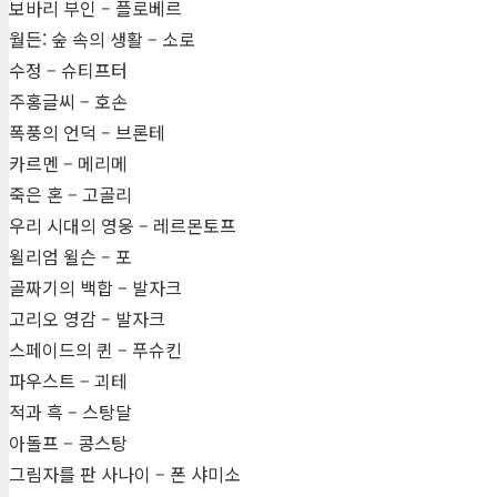
보바리 부인 – 플로베르
월든: 숲 속의 생활 – 소로
수정 – 슈티프터
주홍글씨 – 호손
폭풍의 언덕 – 브론테
카르멘 – 메리메
죽은 혼 – 고골리
우리 시대의 영웅 – 레르몬토프
윌리엄 윌슨 – 포
골짜기의 백합 – 발자크
고리오 영감 – 발자크
스페이드의 퀸 – 푸슈킨
파우스트 – 괴테
적과 흑 – 스탕달
아돌프 – 콩스탕
그림자를 판 사나이 – 폰 샤미소