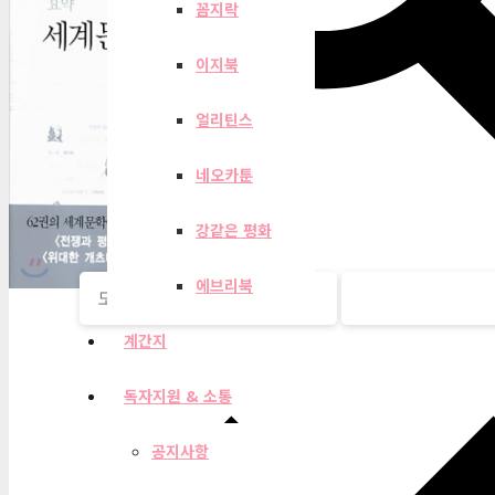
꼼지락
이지북
얼리틴스
네오카툰
강같은 평화
에브리북
계간지
독자지원 & 소통
공지사항