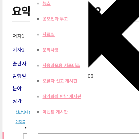
뉴스
요약 세계문학전집 2
공모전과 투고
자료실
저자1
기하라 부이치
저자2
문의사항
출판사
이지북
자음과모음 서포터즈
발행일
2006-02-09
오탈자 신고 게시판
분야
청소년
작가와의 만남 게시판
정가
15,000원
이벤트 게시판
신간안내문
이지북
필터