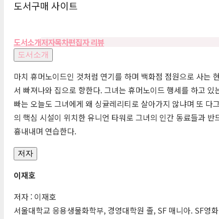
도서구매 사이트
도서소개
저자
목차
편집자 리뷰
도서소개
마치 휴머노이드인 것처럼 연기를 하며 백화점 점원으로 사는 
서 빠져나와 집으로 향한다. 그녀는 휴머노이드 행세를 하고 있는
빠는 오늘도 그녀에게 왜 싱귤레리티로 살아가지 않냐며 또 다그
의 핵심 시설이 위치한 유니언 타워로 그녀의 인간 동료들과 
흉내내며 연습한다.
저자
이재호
저자 : 이재호
서울대학교 응용생물화학부, 경영대학원 졸,
SF
매니아.
SF
영화