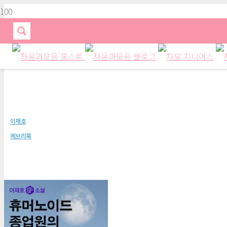
휴머노이드 종업원의 루틴 동작
이재호
에브리북