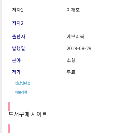
저자1
이재호
저자2
출판사
에브리북
발행일
2019-08-29
분야
소설
정가
무료
신간안내문
에브리북
도서구매 사이트