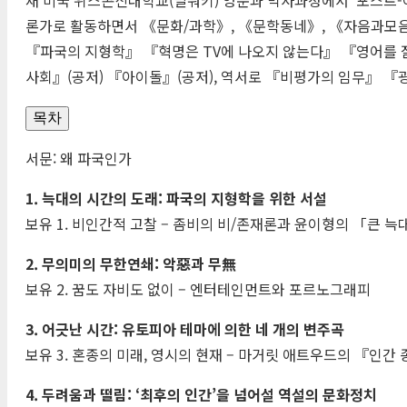
론가로 활동하면서 《문화/과학》, 《문학동네》, 《자음과모음》
『파국의 지형학』 『혁명은
TV
에 나오지 않는다』 『영어를 
사회』(공저) 『아이돌』(공저), 역서로 『비평가의 임무』 『
목차
서문: 왜 파국인가
1. 늑대의 시간의 도래: 파국의 지형학을 위한 서설
보유 1. 비인간적 고찰 – 좀비의 비/존재론과 윤이형의 「큰 늑
2. 무의미의 무한연쇄: 악惡과 무無
보유 2. 꿈도 자비도 없이 – 엔터테인먼트와 포르노그래피
3. 어긋난 시간: 유토피아 테마에 의한 네 개의 변주곡
보유 3. 혼종의 미래, 영시의 현재 – 마거릿 애트우드의 『인간
4. 두려움과 떨림: ‘최후의 인간’을 넘어설 역설의 문화정치