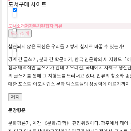
도서구매 사이트
Hidden label
도서소개
저자
목차
편집자 리뷰
도서소개
Hidden label
실현되지 않은 픽션은 우리를 어떻게 실제로 바꿀 수 있는가!
Hidden label
경계 간 글쓰기, 분과 간 학문하기, 한국 인문학의 새 지형도「
험과 매력적인 글쓰기가 한데 어우러진, 국내에서 자체로 생산된
의 글쓰기를 통해 그 지형도를 드러내고 있다. 인류의 창조와 
대한 포스트-아포칼립스 문화 텍스트들의 상상력에 이르기까지
저자
문강형준
문화평론가, 계간 《문화/과학》 편집위원이다. 광주에서 태어나
재 미국 위스콘신대학교(밀워키) 영문과 박사과정에서 ‘포스트-아