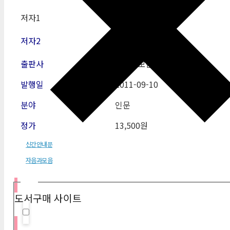
저자1
문강형준
저자2
출판사
자음과모음
발행일
2011-09-10
분야
인문
정가
13,500원
신간안내문
자음과모음
필터
도서구매 사이트
Hidden label