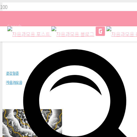
Search
파국의 지형학
문강형준
자음과모음