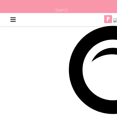
Search
퇴