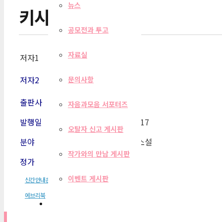
뉴스
키시는 쏨이다
공모전과 투고
자료실
저자1
강지영
저자2
문의사항
출판사
에브리북
자음과모음 서포터즈
발행일
2018-09-17
오탈자 신고 게시판
분야
한국단편소설
작가와의 만남 게시판
정가
2,900원
이벤트 게시판
신간안내문
에브리북