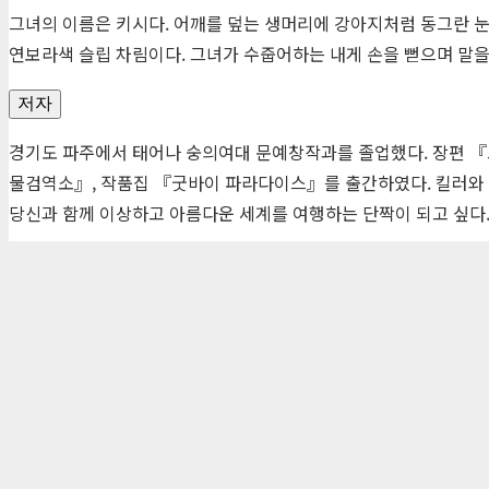
그녀의 이름은 키시다. 어깨를 덮는 생머리에 강아지처럼 동그란 눈
연보라색 슬립 차림이다. 그녀가 수줍어하는 내게 손을 뻗으며 말을 
저자
경기도 파주에서 태어나 숭의여대 문예창작과를 졸업했다. 장편 
물검역소』, 작품집 『굿바이 파라다이스』를 출간하였다. 킬러와 
당신과 함께 이상하고 아름다운 세계를 여행하는 단짝이 되고 싶다
목차
편집자 리뷰
(주)자음과모음 | 10881 경기 파주시 서패동 469-1 | 사업자등록번호
Tel : 02-324-2347 | Fax : 02-6959-8459 |
© Jaeum&Moeum Publis