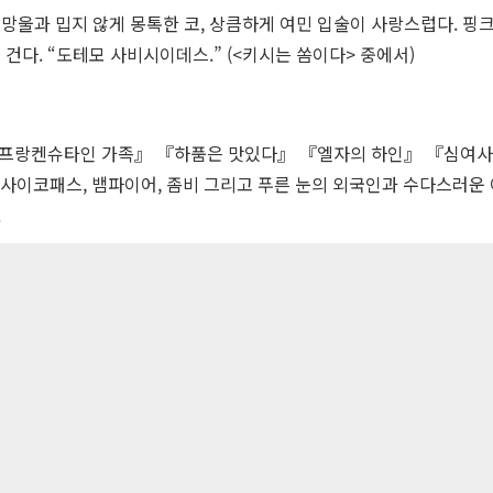
망울과 밉지 않게 몽톡한 코, 상큼하게 여민 입술이 사랑스럽다. 핑크
건다. “도테모 사비시이데스.” (<키시는 쏨이다> 중에서)
『프랑켄슈타인 가족』 『하품은 맛있다』 『엘자의 하인』 『심여사
사이코패스, 뱀파이어, 좀비 그리고 푸른 눈의 외국인과 수다스러운 
.
: 117-81-33190
hing co. All Rights Reserved.