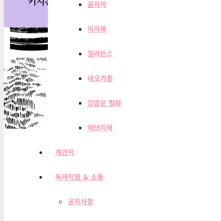
꼼지락
이지북
얼리틴스
네오카툰
강같은 평화
에브리북
계간지
독자지원 & 소통
공지사항