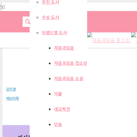
추천 도서
수상 도서
브랜드별 도서
자음과모음
자음과모음 청소년
키시는 쏨이다
자음과모음 소설
강지영
이룸
에브리북
네오픽션
단숨