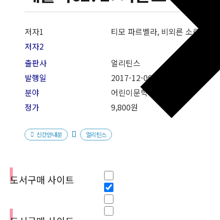
저자1
티모 파르벨라, 비외른 소르틀란
저자2
출판사
얼리틴스
발행일
2017-12-06
분야
어린이문학
정가
9,800원
신간안내문
얼리틴스
필터
Hidden label
도서구매 사이트
Hidden label
Hidden label
Hidden label